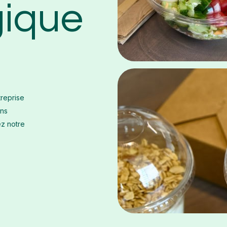
gique
treprise
ons
ez notre