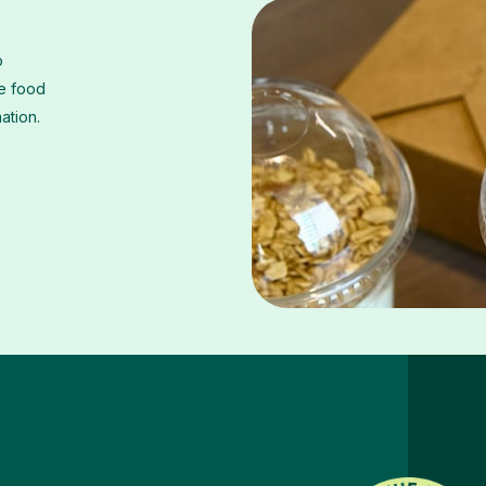
o
he food
mation.