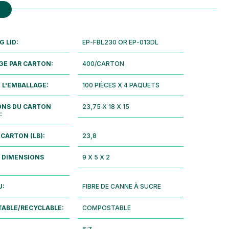
 LID:
EP-FBL230 OR EP-013DL
GE PAR CARTON:
400/CARTON
E L'EMBALLAGE:
100 PIÈCES X 4 PAQUETS
ONS DU CARTON
23,75 X 18 X 15
:
 CARTON (LB):
23,8
 DIMENSIONS
9 X 5 X 2
U:
FIBRE DE CANNE À SUCRE
ABLE/RECYCLABLE:
COMPOSTABLE