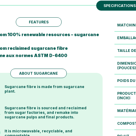
SPECIFICATIONS
FEATURES
MATCHING
om 100% renewable resources – sugarcane
EMBALLA
om reclaimed sugarcane fibre
TAILLE D
me aux normes ASTM D-6400
DIMENSI
(POUCES)
ABOUT SUGARCANE
POIDS DU
Sugarcane fibre is made from sugarcane
plant.
PRODUCT
(INCH):
Sugarcane fibre is sourced and reclaimed
MATÉRIA
from sugar factories, and remake into
sugarcane pulps and final products.
COMPOST
It is microwavable, recyclable, and
compostable.