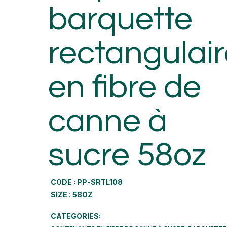
barquette
rectangulai
en fibre de
canne à
sucre 58oz
CODE : PP-SRTL108
SIZE : 58OZ
CATEGORIES: