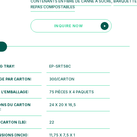
CONTENANTS EN FIBRE DE CANNE À SUCRE
,
BARQUETTE
REPAS COMPOSTABLES
INQUIRE NOW
G TRAY:
EP-SRT58C
GE PAR CARTON:
300/CARTON
E L'EMBALLAGE:
75 PIÈCES X 4 PAQUETS
ONS DU CARTON
24 X 20 X 16,5
:
 CARTON (LB):
22
NSIONS (INCH):
11,75 X 7,5 X 1