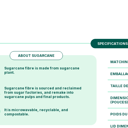
SPECIFICATIONS
ABOUT SUGARCANE
MATCHIN
Sugarcane fibre is made from sugarcane
plant.
EMBALLA
TAILLE D
Sugarcane fibre is sourced and reclaimed
from sugar factories, and remake into
sugarcane pulps and final products.
DIMENSI
(POUCES)
It is microwavable, recyclable, and
POIDS DU
compostable.
LID DIME