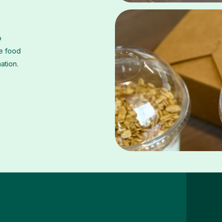
o
he food
mation.